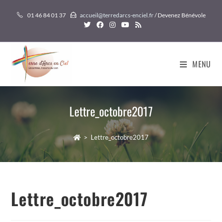
Skip
01 46 84 01 37
accueil@terredarcs-enciel.fr
/ Devenez Bénévole
to
content
MENU
Lettre_octobre2017
>
Lettre_octobre2017
Lettre_octobre2017