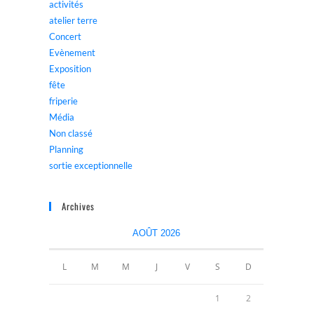
activités
atelier terre
Concert
Evènement
Exposition
fête
friperie
Média
Non classé
Planning
sortie exceptionnelle
Archives
AOÛT 2026
L
M
M
J
V
S
D
1
2