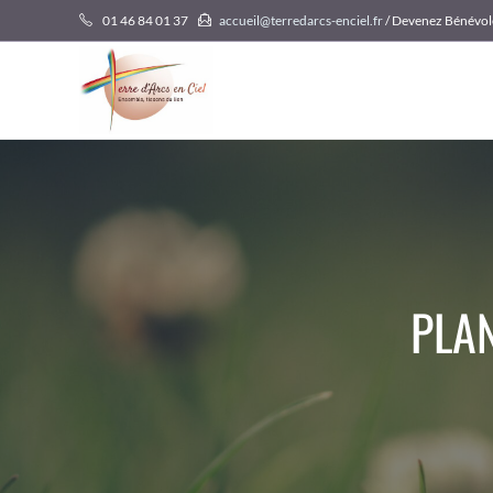
Skip
01 46 84 01 37
accueil@terredarcs-enciel.fr
/ Devenez Bénévol
to
content
PLAN