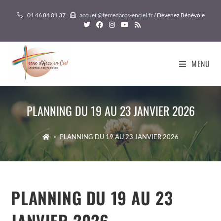
Skip
01 46 84 01 37
accueil@terredarcs-enciel.fr
/ Devenez Bénévole
to
content
MENU
PLANNING DU 19 AU 23 JANVIER 2026
>
PLANNING DU 19 AU 23 JANVIER 2026
PLANNING DU 19 AU 23
JANVIER 2026