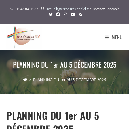
Skip
01 46 84 01 37
accueil@terredarcs-enciel.fr
/ Devenez Bénévole
to
content
MENU
PLANNING DU 1er AU 5 DÉCEMBRE 2025
>
PLANNING DU 1er AU 5 DÉCEMBRE 2025
PLANNING DU 1er AU 5
DÉCEMBRE 2025