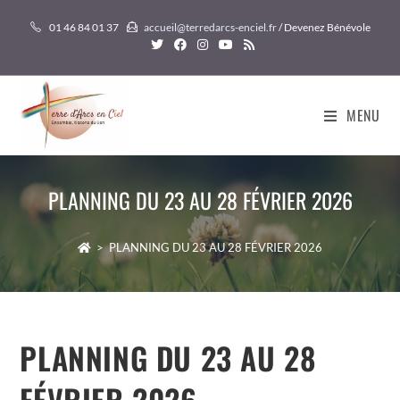
Skip
01 46 84 01 37
accueil@terredarcs-enciel.fr
/ Devenez Bénévole
to
content
MENU
PLANNING DU 23 AU 28 FÉVRIER 2026
>
PLANNING DU 23 AU 28 FÉVRIER 2026
PLANNING DU 23 AU 28
FÉVRIER 2026